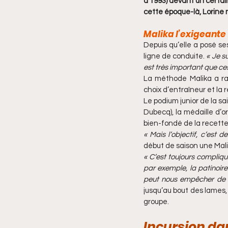
à 1993) devant un certai
cette époque-là, Lorine n
Malika l’exigeante
Depuis qu’elle a posé se
ligne de conduite. 
« Je su
est très important que c
La méthode Malika a rap
choix d’entraîneur et la r
Le podium junior de la sa
Dubecq), la médaille d’o
bien-fondé de la recette
« Mais l’objectif, c’est d
début de saison une Malik
« C’est toujours compliqu
par exemple, la patinoire
peut nous empêcher de riv
jusqu’au bout des lames, 
groupe.
Incursion da