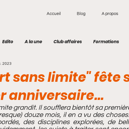
Accueil
Blog
A propos
Edito
A la une
Club affaires
Formations
. 2023
cal
Actus
Jeux olympiques
Football
Athl
rt sans limite" fête 
Basket-Ball
Cuisine
Handball
 anniversaire...
mite grandit. Il soufflera bientôt sa première
esque) douze mois, il en a vu des choses. I
dés, des disciplines explorées, de belle