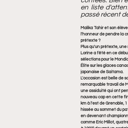
contées. Bien é
en liste d'atte
passé récent de
Malika Tahir et son élève
l'honneur de pendre la c
prétexte ?
Plus qu'un prétexte, un
Lorine a fêté en ce débu
sélections pour le Mondial
Élite sur les glaces can
japonaise de Saitama.
L'occasion est belle de sa
remarquable travail de Ma
une assiduité qui ont per
nouveau cap en cette fin
km à l'est de Grenoble, 1 
hissée au sommet du pati
en devenant championne 
comme Eric Millot, quatre