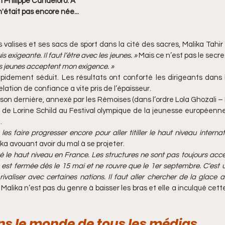
n Philippe Candeloro. A 
'était pas encore née...
s valises et ses sacs de sport dans la cité des sacres, Malika Tahir
is exigeante. Il faut l’être avec les jeunes. »
 Mais ce n’est pas le secre
es jeunes acceptent mon exigence. »
idement séduit. Les résultats ont conforté les dirigeants dans l
elation de confiance a vite pris de l’épaisseur.
ison dernière, annexé par les Rémoises (dans l’ordre Lola Ghozali – 
r de Lorine Schild au Festival olympique de la jeunesse européenne 
.
e les faire progresser encore pour aller titiller le haut niveau internat
a avouant avoir du mal à se projeter. 
é le haut niveau en France. Les structures ne sont pas toujours acces
 est fermée dès le 15 mai et ne rouvre que le 1er septembre. C’est u
aliser avec certaines nations. Il faut aller chercher de la glace ail
Malika n’est pas du genre à baisser les bras et elle a inculqué cette
ns le monde de tous les médias