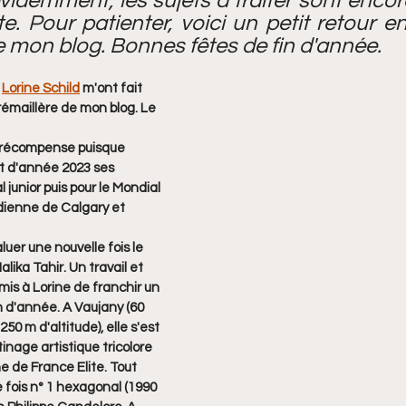
videmment, les sujets à traiter sont enco
nte. Pour patienter, voici un petit retour 
 mon blog. Bonnes fêtes de fin d'année. 
 
Lorine Schild
 m'ont fait 
rémaillère de mon blog. Le 
e récompense puisque 
t d'année 2023 ses 
 junior puis pour le Mondial 
adienne de Calgary et 
luer une nouvelle fois le 
lika Tahir. Un travail et 
mis à Lorine de franchir un 
 d'année. A Vaujany (60 
250 m d'altitude), elle s'est 
nage artistique tricolore 
de France Elite. Tout 
 fois n° 1 hexagonal (1990 