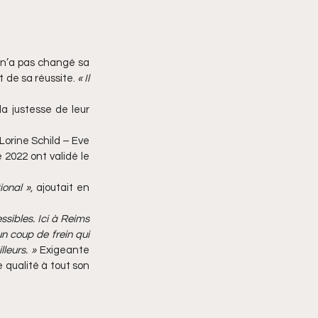
 n’a pas changé sa 
t de sa réussite. 
« Il 
a justesse de leur 
Lorine Schild – Eve 
2022 ont validé le 
ional »,
 ajoutait en 
sibles. Ici à Reims 
n coup de frein qui 
leurs. » 
Exigeante 
 qualité à tout son 