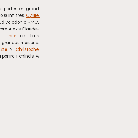
s portes en grand 
s) infiltrés. 
Cyrille 
 à Europe 1, Arnaud Valadon à RMC, 
ore Alexis Claude-
à 
L'Union
 ont tous 
rs grandes maisons. 
xte
 ? 
Christophe 
 portrait chinois. A 