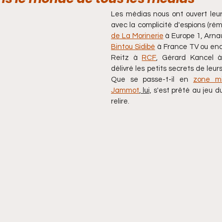
Les médias nous ont ouvert leur
avec la complicité d'espions (rémoi
de La Morinerie
Bintou Sidibé
 à France TV ou enc
Reitz à 
RCF
, Gérard Kancel 
délivré les petits secrets de leu
Que se passe-t-il en 
zone mi
Jammot
, lui,
 s'est prêté au jeu du
relire.