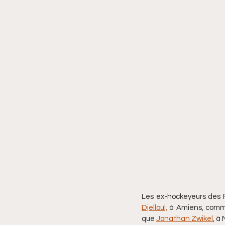
Les ex-hockeyeurs des F
Djelloul,
 à Amiens, comme
que 
Jonathan Zwikel
, à