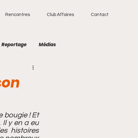
Rencontres
Club Affaires
Contact
Reportage
Médias
étisme
Natation
son
 bougie ! Et 
l y en a eu 
s histoires 