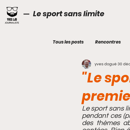
Le sport sans limite
Tous les posts
Rencontres
yves dogué
30 déc
Technique
Cabinet médi
"Le spo
Boxe
Breaking
VTT
premier
Le sport sans li
pendant ces (pr
des thèmes abor