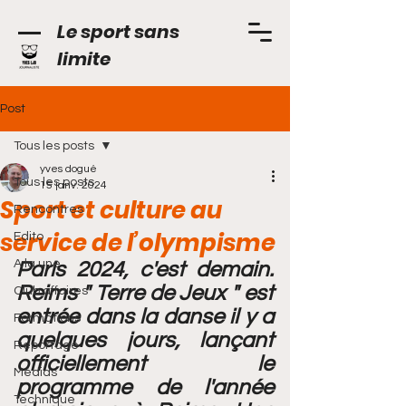
Le sport sans
limite
Post
Tous les posts
yves dogué
Tous les posts
15 janv. 2024
Sport et culture au
Rencontres
service de l’olympisme
Edito
A la une
Paris 2024, c'est demain. 
Reims " Terre de Jeux " est 
Club affaires
entrée dans la danse il y a 
Formations
quelques jours, lançant 
Reportage
officiellement le 
Médias
programme de l'année 
Technique