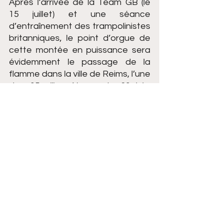
Après l’arrivée de la Team GB (le 
15 juillet) et une séance 
d’entraînement des trampolinistes 
britanniques, le point d’orgue de 
cette montée en puissance sera 
évidemment le passage de la 
flamme dans la ville de Reims, l’une 
des 65 villes étapes, le 30 juin. 
« Mon souhait est que cette 
journée reste dans la mémoire de 
tous ceux qui la vivront »
. Sur un 
parcours de 8 km, quarante 
relayeurs (200 m chacun) auront la 
lourde charge et l’immense 
honneur d’acheminer la flamme 
jusqu’au chaudron installé 
certainement sur l’esplanade 
Porte Mars.