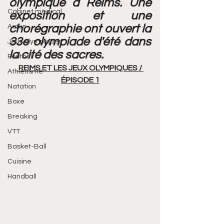
olympique à Reims. Une 
Cabinet médical
exposition et une 
chorégraphie ont ouvert la 
Actus
33e olympiade d'été dans 
Jeux olympiques
la cité des sacres.  
Football
REIMS ET LES JEUX OLYMPIQUES / 
Athlétisme
ÉPISODE 1
Natation
Boxe
Breaking
VTT
Basket-Ball
Cuisine
Handball