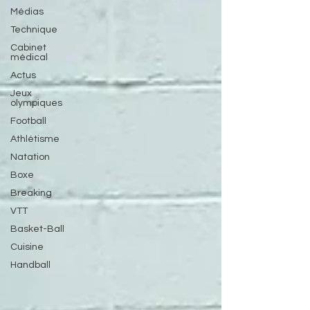
Médias
Technique
Cabinet
médical
Actus
Jeux
olympiques
Football
Athlétisme
Natation
Boxe
Breaking
VTT
Basket-Ball
Cuisine
Handball