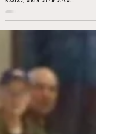
Julien Lampin connaît le milieu sportif rémois
sur le bout des doigts. Ici, il interviewe Yacinn
Bouakaz, l'ancien entraîneur des...