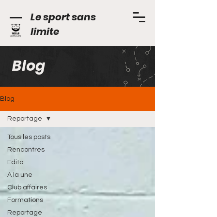
Le sport sans
limite
Blog
Blog
Reportage
Tous les posts
Rencontres
Edito
A la une
Club affaires
Formations
Reportage