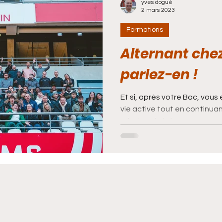
yves dogué
2 mars 2023
Formations
Boxe
Breaking
VTT
Basket-Ball
Alternant che
parlez-en !
Et si, après votre Bac, vous 
vie active tout en continuan
principe de l'alternance....