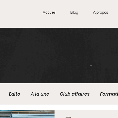
Accueil
Blog
A propos
Edito
A la une
Club affaires
Format
Cabinet médical
Actus
Jeux olympiques