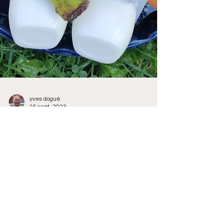
yves dogué
16 sept. 2023
Reportage
Alimentation équilibrée,
performance annoncée
Une médaille ou un record sont le fruit d’un
entraînement de qualité, d’une récupération