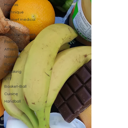
Médias
Technique
Cabinet médical
Actus
Jeux olympiques
Football
Athlétisme
Natation
Boxe
Breaking
VTT
Basket-Ball
Cuisine
Handball