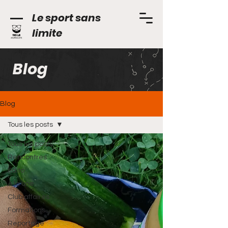
Le sport sans
limite
Blog
Blog
Tous les posts
Tous les posts
Rencontres
Edito
A la une
Club affaires
Formations
Reportage