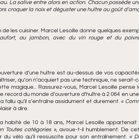
eau. La salive entre alors en action. Chacun possède une
lors croquer la noix et déguster une huître au goût d’ama
çon de les cuisiner. Marcel Lesoille donne quelques exempl
ufort, au jambon, avec du vin rouge et du poivre.
verture d’une huître est au-dessus de vos capacités...
riser, qu’on n’acquiert pas une technique, ne serait-c
te magique... Rassurez-vous, Marcel Lesoille pense 
 le record du monde d’ouverture d’huître à 2 064 en une 
il a fallu qu’il s’entraîne assidument et durement. 
« Comm
plaisir à dire.
 habité de 10 à 18 ans, Marcel Lesoille appartenait à l
un Toutes catégories »
, avoue-t-il humblement. De cet
du vélo qu’il ressuscite pour son entraînement. 
« D