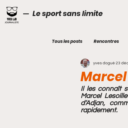
Le sport sans limite
Tous les posts
Rencontres
yves dogué
23 déc
Technique
Cabinet médi
Marcel 
Boxe
Breaking
VTT
Il les connaît 
Marcel Lesoill
d’Adjan, comm
rapidement.