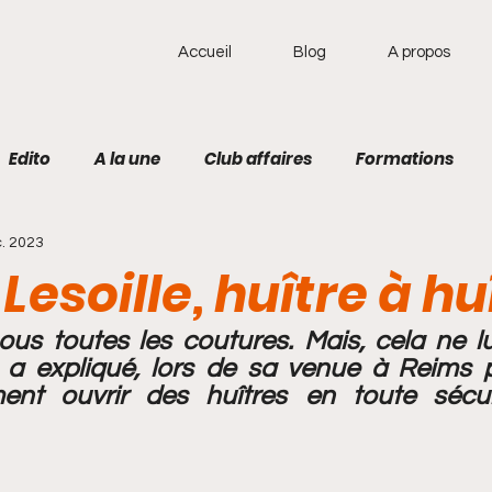
Accueil
Blog
A propos
Edito
A la une
Club affaires
Formations
. 2023
cal
Actus
Jeux olympiques
Football
Athl
Lesoille, huître à hu
Basket-Ball
Cuisine
Handball
sous toutes les coutures. Mais, cela ne lui
e a expliqué, lors de sa venue à Reims 
ent ouvrir des huîtres en toute sécuri