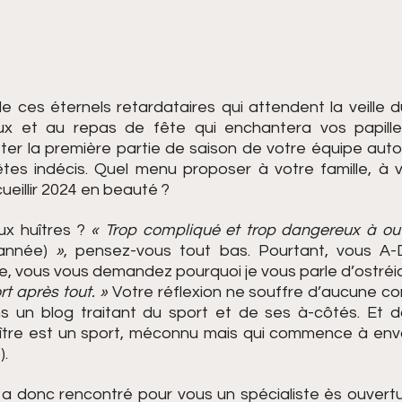
e ces éternels retardataires qui attendent la veille du
x et au repas de fête qui enchantera vos papille
êter la première partie de saison de votre équipe auto
tes indécis. Quel menu proposer à votre famille, à vo
ueillir 2024 en beauté ?
x huîtres ? 
« Trop compliqué et trop dangereux à ouv
année)
 »
, pensez-vous tout bas. Pourtant, vous A-
, vous vous demandez pourquoi je vous parle d’ostréicu
t après tout. »
 Votre réflexion ne souffre d’aucune cont
s un blog traitant du sport et de ses à-côtés. Et d
uître est un sport, méconnu mais qui commence à envah
).
 a donc rencontré pour vous un spécialiste ès ouvertur