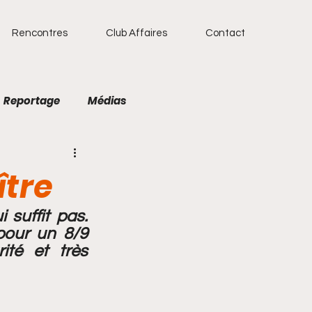
Rencontres
Club Affaires
Contact
Reportage
Médias
étisme
Natation
ître
 suffit pas. 
pour un 8/9 
té et très 