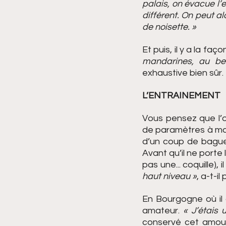
palais, on évacue l’
différent. On peut a
de noisette. » 
Et puis, il y a la fa
mandarines, au bea
exhaustive bien sûr.
L’ENTRAINEMENT 
Vous pensez que l’ou
de paramètres à maît
d’un coup de baguet
Avant qu’il ne porte
pas une... coquille), 
haut niveau »
, a-t-il 
En Bourgogne où il a
amateur. 
« J’étais 
conservé cet amour 