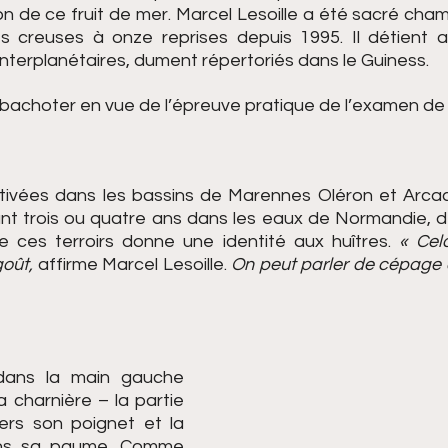
on de ce fruit de mer. Marcel Lesoille a été sacré cha
es creuses à onze reprises depuis 1995. Il détient au
nterplanétaires, dument répertoriés dans le Guiness.
s bachoter en vue de l’épreuve pratique de l’examen de 
ltivées dans les bassins de Marennes Oléron et Arcacho
t trois ou quatre ans dans les eaux de Normandie, d
 ces terroirs donne une identité aux huîtres. 
« Cel
oût, 
affirme Marcel Lesoille.
 On peut parler de cépage
dans la main gauche 
la charnière – la partie 
ers son poignet et la 
ans sa paume. Comme 