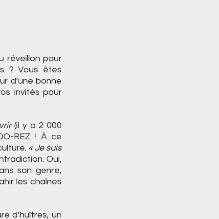
 réveillon pour 
s ? Vous êtes 
ur d’une bonne 
s invités pour 
rir 
(il y a 2 000 
DO-REZ ! À ce 
lture. 
« Je suis 
radiction. Oui, 
ans son genre, 
ir les chaînes 
e d’huîtres, un 