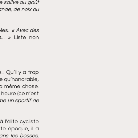
 salive au goût 
nde, de noix ou 
es.  
« Avec des 
.. »
 Liste non 
 Qu’il y a trop 
e qu’honorable, 
la même chose. 
heure (ce n’est 
e un sportif de 
’élite cycliste 
te époque, il a 
ans les bosses, 