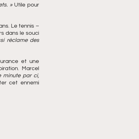
ts. »
 Utile pour 
ns. Le tennis – 
s dans le souci 
i réclame des 
durance et une 
ration. Marcel 
 minute par ci, 
ter cet ennemi 