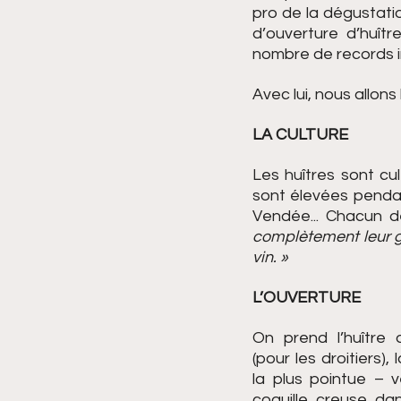
pro de la dégustati
d’ouverture d’huîtr
nombre de records i
Avec lui, nous allon
LA CULTURE
Les huîtres sont cu
sont élevées pendan
Vendée... Chacun de
complètement leur g
vin. »
L’OUVERTURE
On prend l’huître 
(pour les droitiers), 
la plus pointue – v
coquille creuse d